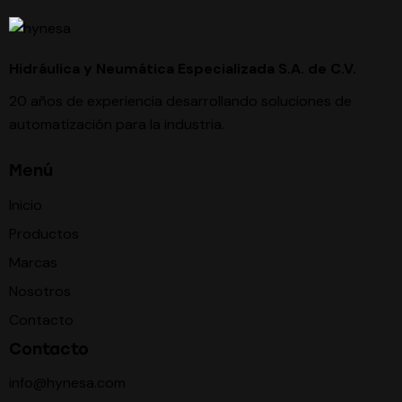
Hidráulica y Neumática Especializada S.A. de C.V.
20 años de experiencia desarrollando soluciones de
automatización para la industria.
Menú
Inicio
Productos
Marcas
Nosotros
Contacto
Contacto
info@hynesa.com