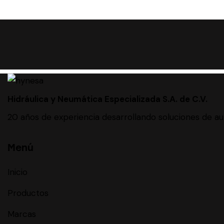
Hidráulica y Neumática Especializada S.A. de C.V.
20 años de experiencia desarrollando soluciones de aut
Menú
Inicio
Productos
Marcas