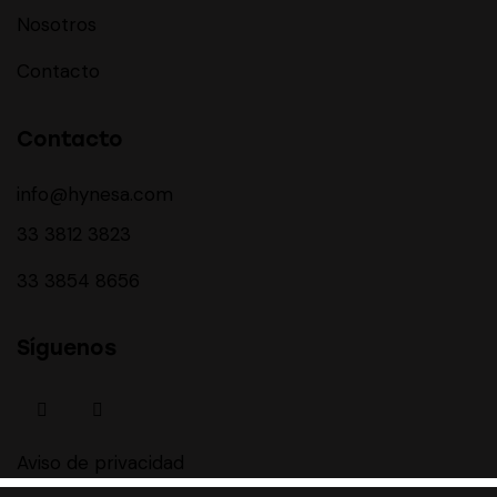
Nosotros
Contacto
Contacto
info@hynesa.com
33 3812 3823
33 3854 8656
Síguenos
facebook-
linkedin
1
Aviso de privacidad