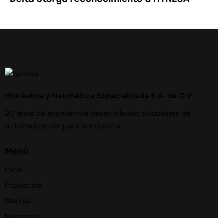
Hidráulica y Neumática Especializada S.A. de C.V.
20 años de experiencia desarrollando soluciones de
automatización para la industria.
Menú
Inicio
Productos
Marcas
Nosotros