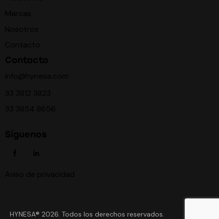
Marcas
Nosotros
Contacto
Contacto
info@hynesa.com
33 3812 3823
33 3854 8656
Síguenos
Aviso de privacidad
HYNESA
® 2026. Todos los derechos reservados.